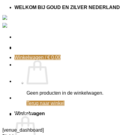
Ga
WELKOM BIJ GOUD EN ZILVER NEDERLAND
naar
inhoud
Home
Winkelwagen /
€
0,00
Goud kopen
Agenda
Geen producten in de winkelwagen.
Taxatiepakket
Terug naar winkel
Winkelwagen
Contact
[venue_dashboard]